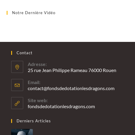
Notre Dernière Vidéo
Contact
Adresse:
25 rue Jean Philippe Rameau 76000 Rouen
Email:
contact@fondsdedotationlesdragons.com
S’ouvre
dans
votre
Site web:
applicatio
fondsdedotationlesdragons.com
Derniers Articles