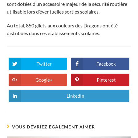
sont dotées d’un accessoire majeur de la sécurité routière
utilisable lors d’éventuelles sorties scolaires.
Au total, 850 gilets aux couleurs des Dragons ont été
distribués dans ces établissements scolaires.
Twitter
Facebook
Ouvrir
Ouvrir
dans
dans
une
une
autre
autre
Google+
Pinterest
Ouvrir
Ouvrir
fenêtre
fenêtre
dans
dans
une
une
autre
autre
LinkedIn
Ouvrir
fenêtre
fenêtre
dans
une
autre
fenêtre
VOUS DEVRIEZ ÉGALEMENT AIMER