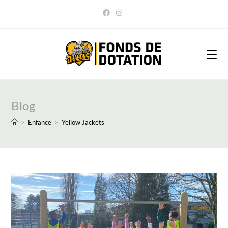
Skip
to
content
Blog
>
Enfance
>
Yellow Jackets