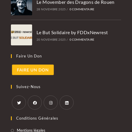
Le Movember des Dragons de Rouen
28 NOVEMBRE 2025
/
0 COMMENTAIRE
Le But Solidaire by FDDxNewrest
20 NOVEMBRE 2025
/
0 COMMENTAIRE
Faire Un Don
Suivez-Nous
S’ouvre
S’ouvre
S’ouvre
S’ouvre
Conditions Générales
dans
dans
dans
dans
un
un
un
un
S’ouvre
Mentions légales
nouvel
nouvel
nouvel
nouvel