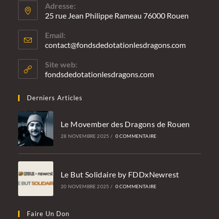
Adresse:
25 rue Jean Philippe Rameau 76000 Rouen
Email:
contact@fondsdedotationlesdragons.com
S’ouvre
dans
votre
Site web:
applicatio
fondsdedotationlesdragons.com
Derniers Articles
Le Movember des Dragons de Rouen
28 NOVEMBRE 2025
/
0 COMMENTAIRE
Le But Solidaire by FDDxNewrest
20 NOVEMBRE 2025
/
0 COMMENTAIRE
Faire Un Don