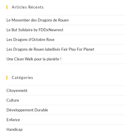
Et
Le
Articles Récents
Stade
Sottevillais
Le Movember des Dragons de Rouen
Unissent
Leurs
Le But Solidaire by FDDxNewrest
Forces
:
Interview
Les Dragons d’Octobre Rose
Avec
Odile
Les Dragons de Rouen labellisés Fair Play For Planet
Ahouanwanou
Une Clean Walk pour la planète !
Catégories
Citoyenneté
Culture
Développement Durable
Enfance
Handicap