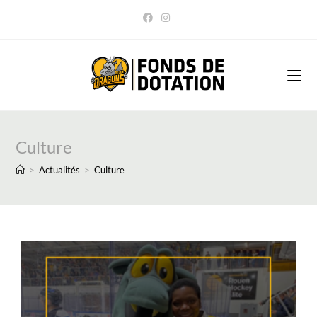
Skip
to
content
Culture
>
Actualités
>
Culture