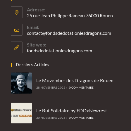
Adresse:
25 rue Jean Philippe Rameau 76000 Rouen
Email:
contact@fondsdedotationlesdragons.com
S’ouvre
dans
votre
Site web:
applicatio
fondsdedotationlesdragons.com
Derniers Articles
Le Movember des Dragons de Rouen
28 NOVEMBRE 2025
/
0 COMMENTAIRE
Le But Solidaire by FDDxNewrest
20 NOVEMBRE 2025
/
0 COMMENTAIRE