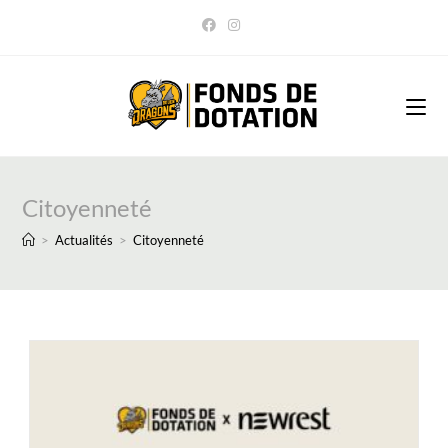
Skip
to
content
Citoyenneté
>
Actualités
>
Citoyenneté