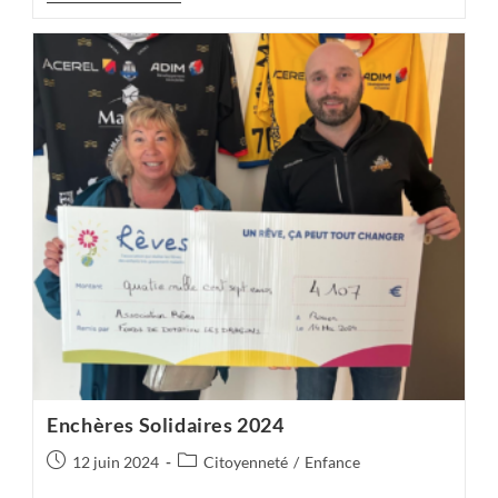
Game
:
Un
Élan
De
Générosité
Et
De
Solidarité
!
Enchères Solidaires 2024
Publication
Post
12 juin 2024
Citoyenneté
/
Enfance
publiée :
category: