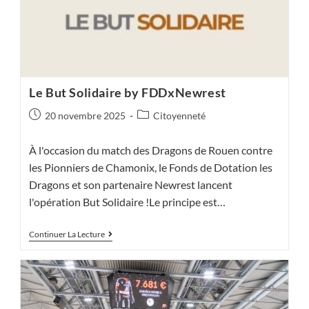
Le But Solidaire by FDDxNewrest
Publication
Post
20 novembre 2025
Citoyenneté
publiée :
category:
À l'occasion du match des Dragons de Rouen contre
les Pionniers de Chamonix, le Fonds de Dotation les
Dragons et son partenaire Newrest lancent
l'opération But Solidaire !Le principe est…
Le
Continuer La Lecture
But
Solidaire
By
FDDxNewrest