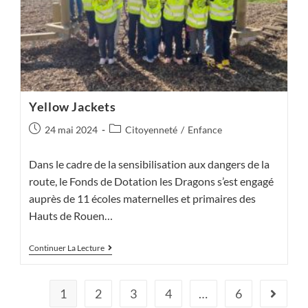
Yellow Jackets
Publication
Post
24 mai 2024
Citoyenneté
/
Enfance
publiée :
category:
Dans le cadre de la sensibilisation aux dangers de la
route, le Fonds de Dotation les Dragons s’est engagé
auprès de 11 écoles maternelles et primaires des
Hauts de Rouen…
Yellow
Continuer La Lecture
Jackets
1
2
3
4
…
6
Aller à l