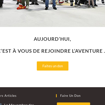
AUJOURD’HUI,
C’EST À VOUS DE REJOINDRE L’AVENTURE 
Faites un don
rs Articles
Faire Un Don
Le Movember des