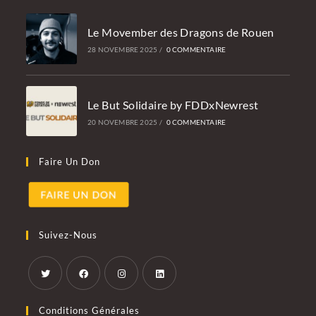
Le Movember des Dragons de Rouen
28 NOVEMBRE 2025
/
0 COMMENTAIRE
Le But Solidaire by FDDxNewrest
20 NOVEMBRE 2025
/
0 COMMENTAIRE
Faire Un Don
Suivez-Nous
S’ouvre
S’ouvre
S’ouvre
S’ouvre
Conditions Générales
dans
dans
dans
dans