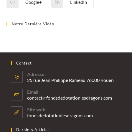
Google+
LinkedIn
Notre Dernière Vidéo
Contact
Adresse:
25 rue Jean Philippe Rameau 76000 Rouen
Email:
contact@fondsdedotationlesdragons.com
S’ouvre
dans
votre
Site web:
applicatio
fondsdedotationlesdragons.com
Derniers Articles