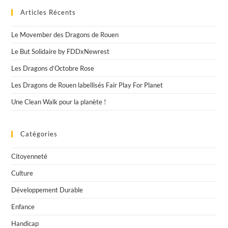
Et
Le
Articles Récents
Stade
Sottevillais
Le Movember des Dragons de Rouen
Unissent
Leurs
Le But Solidaire by FDDxNewrest
Forces
:
Interview
Les Dragons d’Octobre Rose
Avec
Odile
Les Dragons de Rouen labellisés Fair Play For Planet
Ahouanwanou
Une Clean Walk pour la planète !
Catégories
Citoyenneté
Culture
Développement Durable
Enfance
Handicap