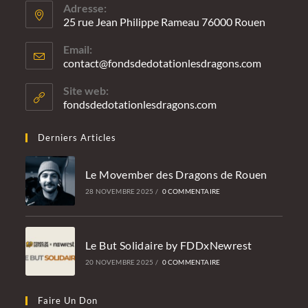
Adresse:
25 rue Jean Philippe Rameau 76000 Rouen
Email:
contact@fondsdedotationlesdragons.com
S’ouvre
dans
votre
Site web:
applicatio
fondsdedotationlesdragons.com
Derniers Articles
Le Movember des Dragons de Rouen
28 NOVEMBRE 2025
/
0 COMMENTAIRE
Le But Solidaire by FDDxNewrest
20 NOVEMBRE 2025
/
0 COMMENTAIRE
Faire Un Don