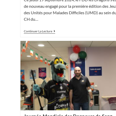
de nouveau engagé pour la première édition des Jeu
des Unités pour Malades Difficiles (UMD) au sein d
CH du…
Jeux
Continuer La Lecture
Des
UMD
De
France
–
1ère
Edition
Journée Mondiale des Donneurs de Sang