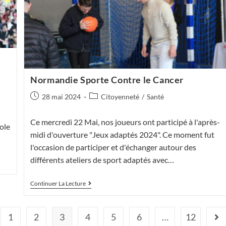
Normandie Sporte Contre le Cancer
Publication
Post
28 mai 2024
Citoyenneté
/
Santé
publiée :
category:
Ce mercredi 22 Mai, nos joueurs ont participé à l'après-
ole
midi d'ouverture "Jeux adaptés 2024". Ce moment fut
l'occasion de participer et d'échanger autour des
différents ateliers de sport adaptés avec…
Normandie
Continuer La Lecture
Sporte
Contre
Le
1
2
3
4
Cancer
5
6
…
12
 the previous page
All