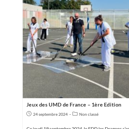
Jeux des UMD de France – 1ère Edition
Publication
Post
24 septembre 2024
Non classé
publiée :
category:
Ce jeudi 19 septembre 2024, le FDD les Dragons s’e