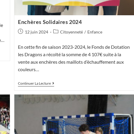
Enchères Solidaires 2024
de
Publication
Post
12 juin 2024
Citoyenneté
/
Enfance
publiée :
category:
ée…
En cette fin de saison 2023-2024, le Fonds de Dotation
les Dragons a récolté la somme de 4 107€ suite à la
vente aux enchères des maillots d’échauffement aux
couleurs…
Enchères
Continuer La Lecture
Solidaires
2024