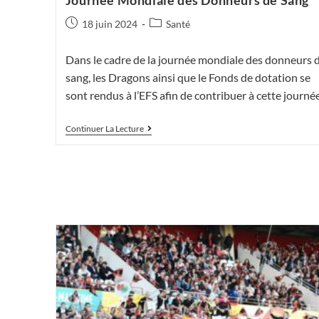
Publication
Post
18 juin 2024
Santé
publiée :
category:
Dans le cadre de la journée mondiale des donneurs 
sang, les Dragons ainsi que le Fonds de dotation se
sont rendus à l’EFS afin de contribuer à cette journ
Journée
Continuer La Lecture
Mondiale
Des
Donneurs
De
Sang