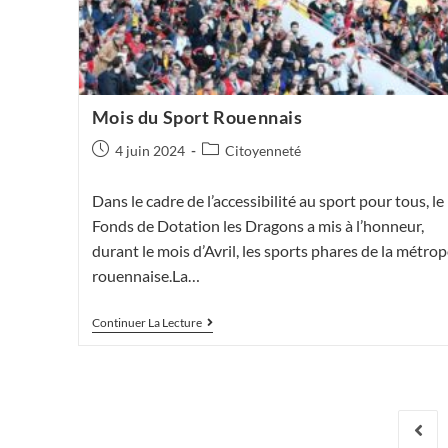
Mois du Sport Rouennais
Publication
Post
4 juin 2024
Citoyenneté
publiée :
category:
Dans le cadre de l’accessibilité au sport pour tous, le
Fonds de Dotation les Dragons a mis à l’honneur,
durant le mois d’Avril, les sports phares de la métrop
rouennaise.La…
Mois
Continuer La Lecture
Du
Sport
Rouennais
Go to