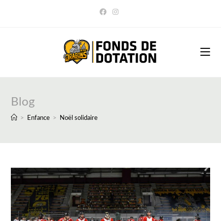
Skip
to
content
Blog
>
Enfance
>
Noël solidaire