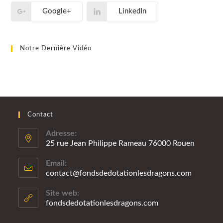
Google+
LinkedIn
Notre Dernière Vidéo
Contact
Adresse:
25 rue Jean Philippe Rameau 76000 Rouen
Email:
contact@fondsdedotationlesdragons.com
S’ouvre
dans
votre
Site web:
applicatio
fondsdedotationlesdragons.com