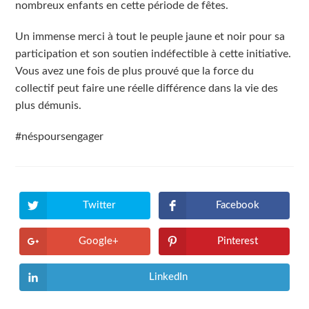
nombreux enfants en cette période de fêtes.
Un immense merci à tout le peuple jaune et noir pour sa
participation et son soutien indéfectible à cette initiative.
Vous avez une fois de plus prouvé que la force du
collectif peut faire une réelle différence dans la vie des
plus démunis.
#néspoursengager
Twitter
Facebook
Ouvrir
Ouvrir
dans
dans
une
une
autre
autre
Google+
Pinterest
Ouvrir
Ouvrir
fenêtre
fenêtre
dans
dans
une
une
autre
autre
LinkedIn
Ouvrir
fenêtre
fenêtre
dans
une