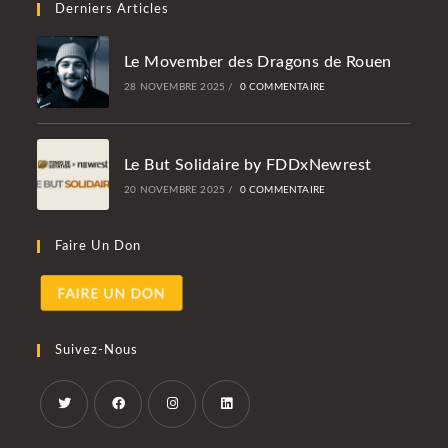
Derniers Articles
Le Movember des Dragons de Rouen
28 NOVEMBRE 2025
/
0 COMMENTAIRE
Le But Solidaire by FDDxNewrest
20 NOVEMBRE 2025
/
0 COMMENTAIRE
Faire Un Don
Suivez-Nous
S’ouvre
S’ouvre
S’ouvre
S’ouvre