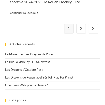
sportive 2024-2025, le Rouen Hockey Elite…
Un
Continuer La Lecture
Maillot
Solidaire
!
1
2
Aller à l
Articles Récents
Le Movember des Dragons de Rouen
Le But Solidaire by FDDxNewrest
Les Dragons d’Octobre Rose
Les Dragons de Rouen labellisés Fair Play For Planet
Une Clean Walk pour la planète !
Catégories