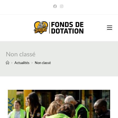
Skip
to
content
Non classé
>
Actualités
>
Non classé