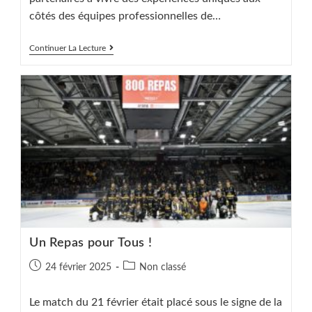
côtés des équipes professionnelles de…
Bilan
Continuer La Lecture
Du
Mois
Du
Sport
Rouennais
Un Repas pour Tous !
Publication
Post
24 février 2025
Non classé
publiée :
category:
Le match du 21 février était placé sous le signe de la