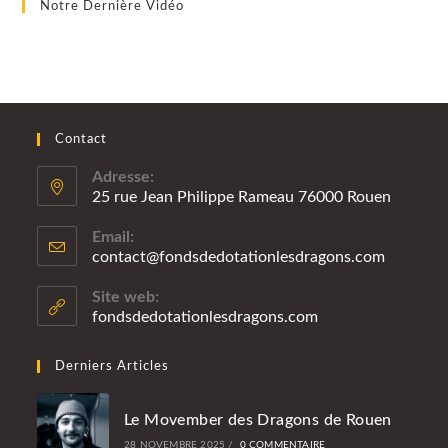
Notre Dernière Vidéo
Contact
Adresse:
25 rue Jean Philippe Rameau 76000 Rouen
Email:
contact@fondsdedotationlesdragons.com
S’ouvre
dans
votre
Site web:
applicatio
fondsdedotationlesdragons.com
Derniers Articles
Le Movember des Dragons de Rouen
28 NOVEMBRE 2025
/
0 COMMENTAIRE