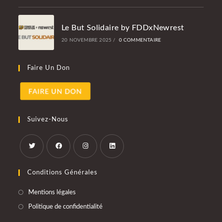
Le But Solidaire by FDDxNewrest
20 NOVEMBRE 2025
/
0 COMMENTAIRE
Faire Un Don
Suivez-Nous
S’ouvre
S’ouvre
S’ouvre
S’ouvre
Conditions Générales
dans
dans
dans
dans
un
un
un
un
S’ouvre
Mentions légales
nouvel
nouvel
nouvel
nouvel
dans
S’ouvre
onglet
onglet
onglet
onglet
Politique de confidentialité
un
dans