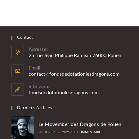
Contact
Adresse:
25 rue Jean Philippe Rameau 76000 Rouen
Email:
contact@fondsdedotationlesdragons.com
S’ouvre
dans
votre
Site web:
applicatio
fondsdedotationlesdragons.com
Derniers Articles
Le Movember des Dragons de Rouen
28 NOVEMBRE 2025
/
0 COMMENTAIRE