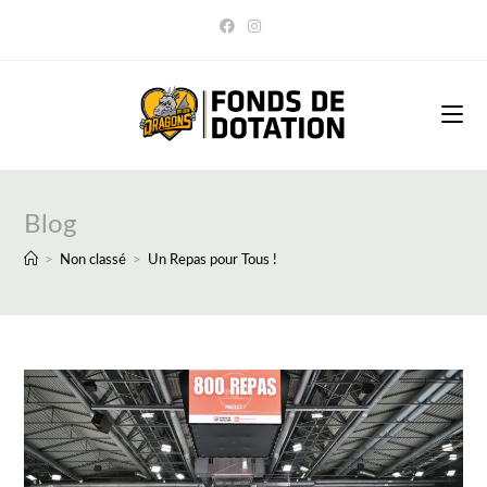
Skip
to
content
Blog
>
Non classé
>
Un Repas pour Tous !