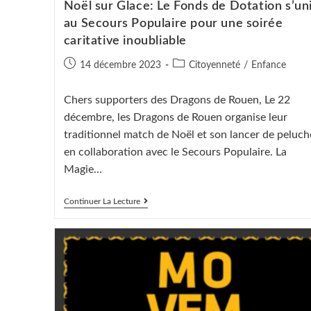
Noël sur Glace: Le Fonds de Dotation s’un
au Secours Populaire pour une soirée
caritative inoubliable
Publication
Post
14 décembre 2023
Citoyenneté
/
Enfance
publiée :
category:
Chers supporters des Dragons de Rouen, Le 22
décembre, les Dragons de Rouen organise leur
traditionnel match de Noël et son lancer de peluch
en collaboration avec le Secours Populaire. La
Magie…
Noël
Continuer La Lecture
Sur
Glace:
Le
Fonds
De
Dotation
S’unit
Au
Secours