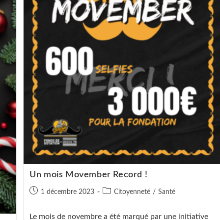
Des
Buts
Et
Les
Esprits
Un mois Movember Record !
Publication
Post
1 décembre 2023
Citoyenneté
/
Santé
publiée :
category:
Le mois de novembre a été marqué par une initiative