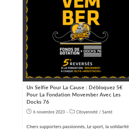
Populaire
Pour
Une
Soirée
Caritative
Inoubliable
Un Selfie Pour La Cause : Débloquez 5€
Pour La Fondation Movember Avec Les
Docks 76
Publication
Post
6 novembre 2023
Citoyenneté
/
Santé
publiée :
category:
Chers supporters passionnés, Le sport, la solidarité