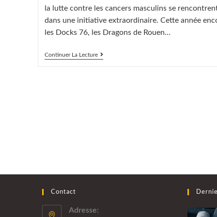
la lutte contre les cancers masculins se rencontren
dans une initiative extraordinaire. Cette année enc
les Docks 76, les Dragons de Rouen…
Un
Continuer La Lecture
Selfie
Pour
La
Cause
:
Débloquez
5€
Pour
La
Fondation
Movember
Avec
Les
Docks
76
Contact
Dernie
Adresse: