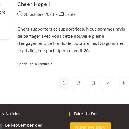
Cheer Hope !
t
ore
Publication
Post
28 octobre 2023
Santé
publiée :
category:
Chers supporters et supportrices, Nous sommes ravis
de partager avec vous cette nouvelle pleine
d'engagement. Le Fonds de Dotation les Dragons a eu
le privilège de participer ce jeudi 26…
Le
Continuer La Lecture
Fonds
De
Dotation
Acteur
1
2
3
4
All
De
La
Soirée
Cheer
Hope
!
rs Articles
Faire Un Don
Le Movember des