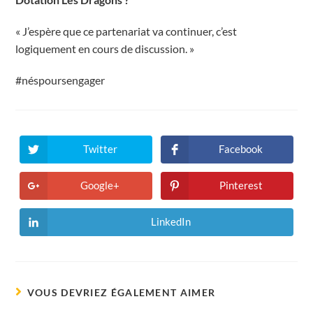
« J’espère que ce partenariat va continuer, c’est
logiquement en cours de discussion. »
#néspoursengager
Twitter
Facebook
Ouvrir
Ouvrir
dans
dans
une
une
autre
autre
Google+
Pinterest
Ouvrir
Ouvrir
fenêtre
fenêtre
dans
dans
une
une
autre
autre
LinkedIn
Ouvrir
fenêtre
fenêtre
dans
une
autre
fenêtre
VOUS DEVRIEZ ÉGALEMENT AIMER