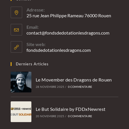
Adresse:
25 rue Jean Philippe Rameau 76000 Rouen
Email:
contact@fondsdedotationlesdragons.com
S’ouvre
dans
votre
Site web:
applicatio
fondsdedotationlesdragons.com
Derniers Articles
Le Movember des Dragons de Rouen
28 NOVEMBRE 2025
/
0 COMMENTAIRE
Le But Solidaire by FDDxNewrest
20 NOVEMBRE 2025
/
0 COMMENTAIRE