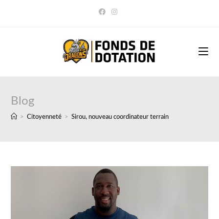
Skip
to
content
Blog
>
Citoyenneté
>
Sirou, nouveau coordinateur terrain