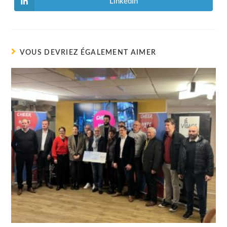
LinkedIn
Ouvrir
fenêtre
fenêtre
dans
une
autre
fenêtre
VOUS DEVRIEZ ÉGALEMENT AIMER