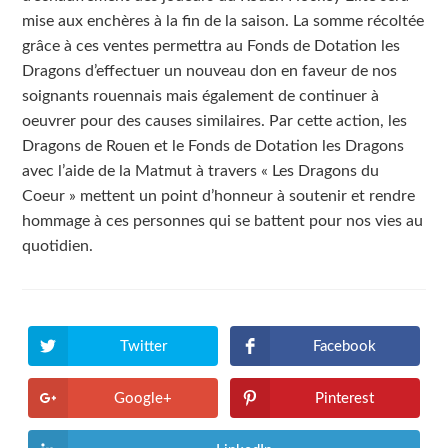
mise aux enchères à la fin de la saison. La somme récoltée
grâce à ces ventes permettra au Fonds de Dotation les
Dragons d’effectuer un nouveau don en faveur de nos
soignants rouennais mais également de continuer à
oeuvrer pour des causes similaires. Par cette action, les
Dragons de Rouen et le Fonds de Dotation les Dragons
avec l’aide de la Matmut à travers « Les Dragons du
Coeur » mettent un point d’honneur à soutenir et rendre
hommage à ces personnes qui se battent pour nos vies au
quotidien.
Twitter
Facebook
Ouvrir
Ouvrir
dans
dans
une
une
autre
autre
Google+
Pinterest
Ouvrir
Ouvrir
fenêtre
fenêtre
dans
dans
une
une
autre
autre