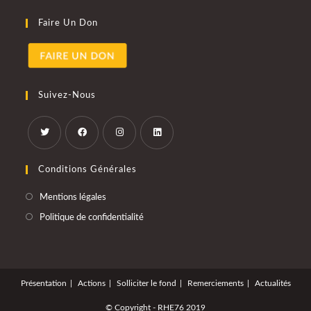
Faire Un Don
Suivez-Nous
S’ouvre
S’ouvre
S’ouvre
S’ouvre
Conditions Générales
dans
dans
dans
dans
un
un
un
un
S’ouvre
Mentions légales
nouvel
nouvel
nouvel
nouvel
dans
S’ouvre
onglet
onglet
onglet
onglet
Politique de confidentialité
un
dans
nouvel
un
onglet
nouvel
onglet
Présentation
Actions
Solliciter le fond
Remerciements
Actualités
© Copyright - RHE76 2019