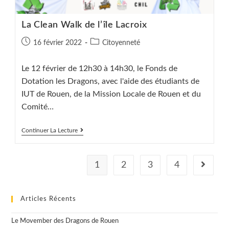
La Clean Walk de l’île Lacroix
Publication
Post
16 février 2022
Citoyenneté
publiée :
category:
Le 12 février de 12h30 à 14h30, le Fonds de
Dotation les Dragons, avec l'aide des étudiants de
IUT de Rouen, de la Mission Locale de Rouen et du
Comité…
La
Continuer La Lecture
Clean
Walk
De
L’île
1
2
3
4
Aller à l
Lacroix
Articles Récents
Le Movember des Dragons de Rouen