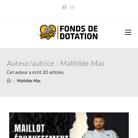
Skip
to
content
Auteur/autrice :
Mathilde Mas
Cet auteur a écrit 20 articles
>
Mathilde Mas