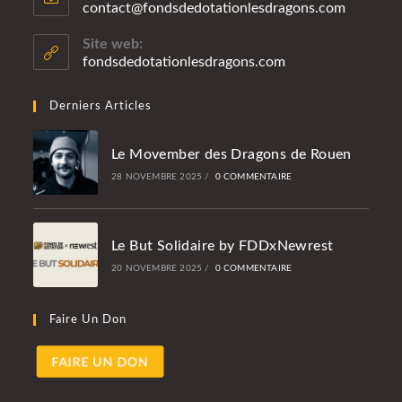
contact@fondsdedotationlesdragons.com
S’ouvre
dans
votre
Site web:
applicatio
fondsdedotationlesdragons.com
Derniers Articles
Le Movember des Dragons de Rouen
28 NOVEMBRE 2025
/
0 COMMENTAIRE
Le But Solidaire by FDDxNewrest
20 NOVEMBRE 2025
/
0 COMMENTAIRE
Faire Un Don