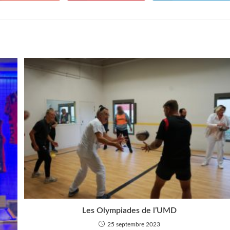
dans
dans
dans
une
une
une
autre
autre
autre
fenêtre
fenêtre
fenêtre
Les Olympiades de l’UMD
25 septembre 2023