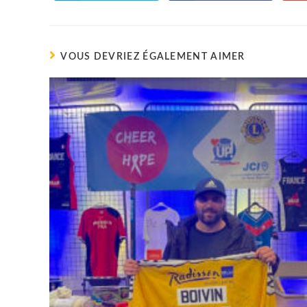
dans
dans
une
une
autre
autre
fenêtre
fenêtre
VOUS DEVRIEZ ÉGALEMENT AIMER