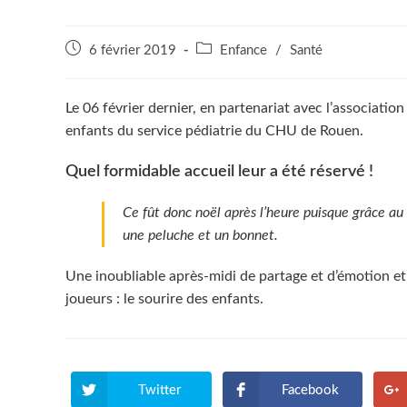
Publication
Post
6 février 2019
Enfance
/
Santé
publiée :
category:
Le 06 février dernier, en partenariat avec l’associatio
enfants du service pédiatrie du CHU de Rouen.
Quel formidable accueil leur a été réservé !
Ce fût donc noël après l’heure puisque grâce au 
une peluche et un bonnet.
Une inoubliable après-midi de partage et d’émotion et
joueurs : le sourire des enfants.
Twitter
Facebook
Ouvrir
Ouvrir