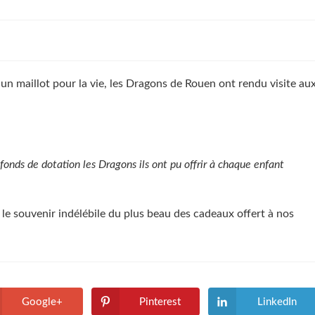
n un maillot pour la vie, les Dragons de Rouen ont rendu visite au
fonds de dotation les Dragons ils ont pu offrir à chaque enfant
 le souvenir indélébile du plus beau des cadeaux offert à nos
Google+
Pinterest
LinkedIn
Ouvrir
Ouvrir
Ouvrir