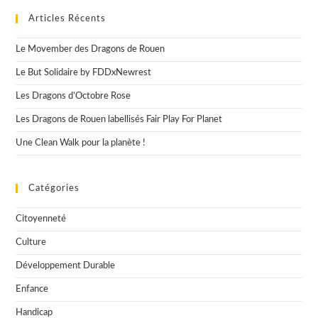
Et
Le
Articles Récents
Stade
Sottevillais
Le Movember des Dragons de Rouen
Unissent
Leurs
Forces
Le But Solidaire by FDDxNewrest
:
Interview
Les Dragons d’Octobre Rose
Avec
Odile
Les Dragons de Rouen labellisés Fair Play For Planet
Ahouanwanou
Une Clean Walk pour la planète !
Catégories
Citoyenneté
Culture
Développement Durable
Enfance
Handicap