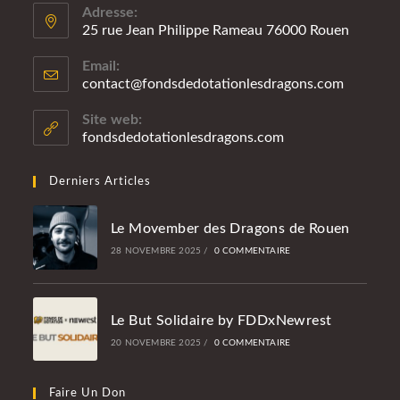
Adresse:
25 rue Jean Philippe Rameau 76000 Rouen
Email:
contact@fondsdedotationlesdragons.com
S’ouvre
dans
votre
Site web:
applicatio
fondsdedotationlesdragons.com
Derniers Articles
Le Movember des Dragons de Rouen
28 NOVEMBRE 2025
/
0 COMMENTAIRE
Le But Solidaire by FDDxNewrest
20 NOVEMBRE 2025
/
0 COMMENTAIRE
Faire Un Don