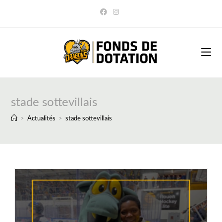
Skip
to
content
stade sottevillais
>
Actualités
>
stade sottevillais